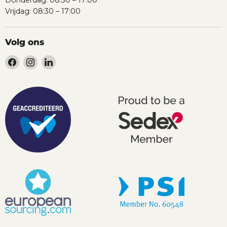
Vrijdag: 08:30 – 17:00
Volg ons
Vind
Vind
Vind
ons
ons
ons
op
op
op
Facebook
Instagram
LinkedIn