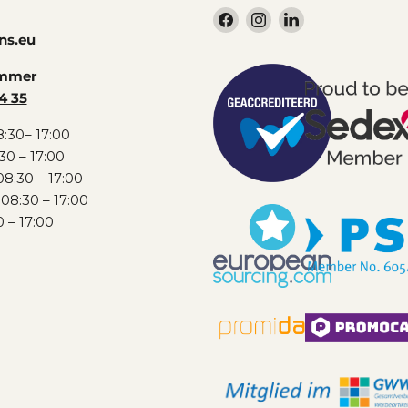
Vind
Vind
Vind
ons
ons
ons
ns.eu
op
op
op
ummer
Facebook
Instagram
LinkedIn
4 35
:30– 17:00
30 – 17:00
8:30 – 17:00
08:30 – 17:00
0 – 17:00