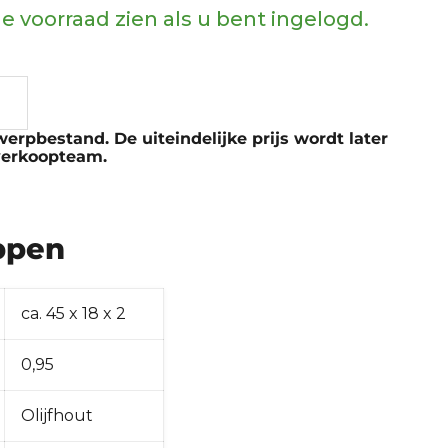
e voorraad zien als u bent ingelogd.
erpbestand. De uiteindelijke prijs wordt later
verkoopteam.
ppen
ca. 45 x 18 x 2
0,95
Olijfhout