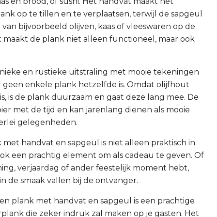
aas en brood, of sushi. Het handvat maakt het
nk op te tillen en te verplaatsen, terwijl de sapgeul
van bijvoorbeeld olijven, kaas of vleeswaren op de
t maakt de plank niet alleen functioneel, maar ook
unieke en rustieke uitstraling met mooie tekeningen
 geen enkele plank hetzelfde is. Omdat olijfhout
is, is de plank duurzaam en gaat deze lang mee. De
er met de tijd en kan jarenlang dienen als mooie
lerlei gelegenheden.
 met handvat en sapgeul is niet alleen praktisch in
 ook een prachtig element om als cadeau te geven. Of
ng, verjaardag of ander feestelijk moment hebt,
in de smaak vallen bij de ontvanger.
ten plank met handvat en sapgeul is een prachtige
lank die zeker indruk zal maken op je gasten. Het