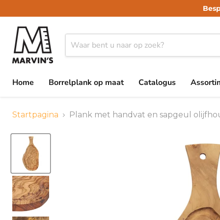
Besp
Home
Borrelplank op maat
Catalogus
Assort
Startpagina
Plank met handvat en sapgeul olijfho