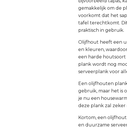
bijvoorbeeld tapas, k
gemakkelijk om de pla
voorkomt dat het sap 
tafel terechtkomt. Di
praktisch in gebruik.
Olijfhout heeft een 
en kleuren, waardoor
een harde houtsoort 
plank wordt nog mooi
serveerplank voor al
Een olijfhouten plank
gebruik, maar het is
je nu een housewarmi
deze plank zal zeker 
Kortom, een olijfhou
en duurzame serveerp