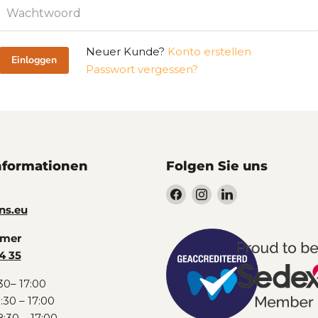
Wachtwoord
Neuer Kunde?
Konto erstellen
Einloggen
Passwort vergessen?
nformationen
Folgen Sie uns
Finde
Finde
Finde
uns
uns
uns
ns.eu
auf
auf
auf
mmer
Facebook
Instagram
LinkedIn
4 35
30– 17:00
:30 – 17:00
:30 – 17:00