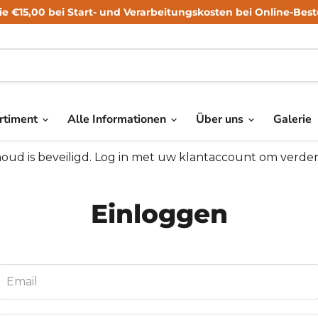
ie €15,00 bei Start- und Verarbeitungskosten bei Online-Best
rtiment
Alle Informationen
Über uns
Galerie
oud is beveiligd. Log in met uw klantaccount om verder
Einloggen
Email