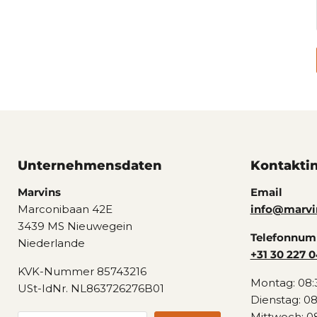
Unternehmensdaten
Kontakti
Marvins
Email
Marconibaan 42E
info@marvi
3439 MS Nieuwegein
Telefonnu
Niederlande
+31 30 227 0
KVK-Nummer 85743216
Montag: 08:
USt-IdNr. NL863726276B01
Dienstag: 08
Mittwoch: 08