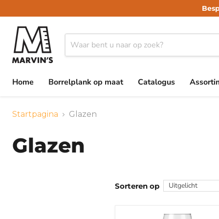
Besp
Home
Borrelplank op maat
Catalogus
Assort
Startpagina
Glazen
Glazen
Sorteren op