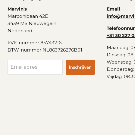
Marvin's
Email
Marconibaan 42E
info@marvi
3439 MS Nieuwegein
Telefoonn
Nederland
+31 30 227 0
KVK-nummer 85743216
Maandag: 08
BTW-nummer NL863726276B01
Dinsdag: 08:
Woensdag: 0
Inschrijven
Emailadres
Donderdag: 
Vrijdag: 08:3