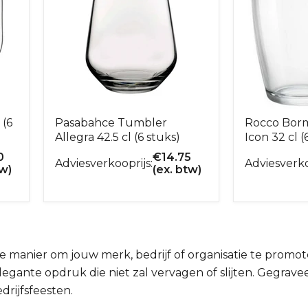
 (6
Pasabahce Tumbler
Rocco Borm
Allegra 42.5 cl (6 stuks)
Icon 32 cl (
0
€
14.75
Adviesverkooprijs:
Adviesverko
tw)
(ex. btw)
manier om jouw merk, bedrijf of organisatie te promote
ante opdruk die niet zal vervagen of slijten. Gegraveerd
drijfsfeesten.