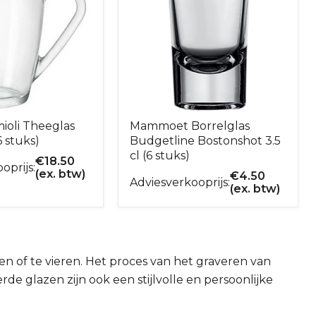
ioli Theeglas
Mammoet Borrelglas
6 stuks)
Budgetline Bostonshot 3.5
cl (6 stuks)
€
18.50
oprijs:
(ex. btw)
€
4.50
Adviesverkooprijs:
(ex. btw)
n of te vieren. Het proces van het graveren van
e glazen zijn ook een stijlvolle en persoonlijke