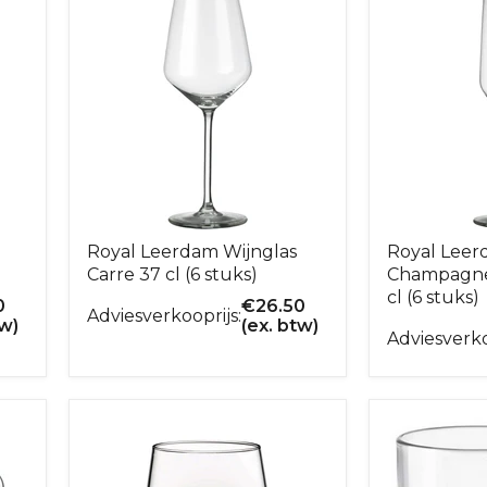
Royal Leerdam Wijnglas
Royal Lee
Carre 37 cl (6 stuks)
Champagnef
cl (6 stuks)
0
€
26.50
Adviesverkooprijs:
tw)
(ex. btw)
Adviesverko