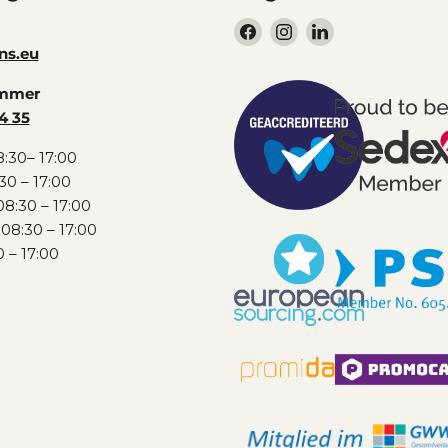
Vind
Vind
Vind
ons
ons
ons
ns.eu
op
op
op
ummer
Facebook
Instagram
LinkedIn
4 35
:30– 17:00
30 – 17:00
8:30 – 17:00
08:30 – 17:00
0 – 17:00